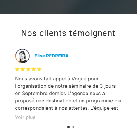
Nos clients témoignent
Elise PEDREIRA
Nous avons fait appel à Vogue pour
Un
l'organisation de notre séminaire de 3 jours
me
en Septembre dernier. L'agence nous a
sy
proposé une destination et un programme qui
ce
correspondaient à nos attentes. L'équipe est
très sympa, professionnelle et disponible.
Voir plus
Agnès, notre chef de projet, nous a
accompagnés tout au long de notre séjour