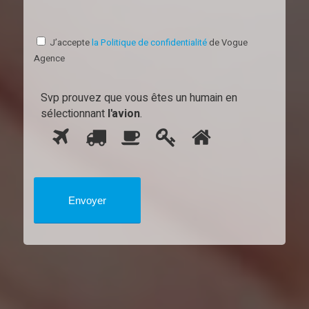
J’accepte
la Politique de confidentialité
de Vogue
Agence
Svp prouvez que vous êtes un humain en
sélectionnant
l'avion
.
1
2
3
4
Svp
5
prouvez
que
vous
êtes
un
humain
en
sélectionnant
l'avion.