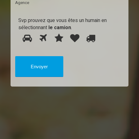
Agence
Svp prouvez que vous êtes un humain en
sélectionnant
le camion
.
1
2
3
4
Svp
5
prouvez
que
vous
êtes
un
humain
en
sélectionnant
le
camion.