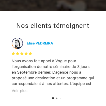
Nos clients témoignent
Elise PEDREIRA
Nous avons fait appel à Vogue pour
Un
l'organisation de notre séminaire de 3 jours
me
en Septembre dernier. L'agence nous a
sy
proposé une destination et un programme qui
ce
correspondaient à nos attentes. L'équipe est
très sympa, professionnelle et disponible.
Voir plus
Agnès, notre chef de projet, nous a
accompagnés tout au long de notre séjour