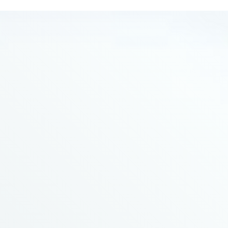
(Elle ajuste le planning si nécessaire, gère la
relation avec les différents prestataires...etc.).
C'était vraiment appréciable d'avoir
quelqu'un sur qui compter ! Nous n'hésiterons
pas à retravailler avec eux !