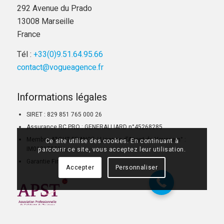
292 Avenue du Prado
13008 Marseille
France
Tél :
+33(0)9.51.64.95.66
contact@vogueagence.fr
Informations légales
SIRET : 829 851 765 000 26
Assurance RC PRO : GENERALI IARD n°45268285
Membre ATOUT FRANCE / Licence d’Agent de Voyage n° :
Ce site utilise des cookies. En continuant à
07 68 28 51 58
IM013170016
parcourir ce site, vous acceptez leur utilisation.
Garantie Financière APST
Accepter
Personnaliser