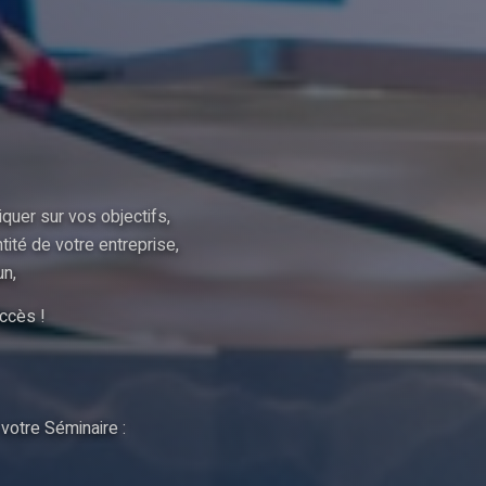
quer sur vos objectifs,
ité de votre entreprise,
un,
ccès !
votre Séminaire :