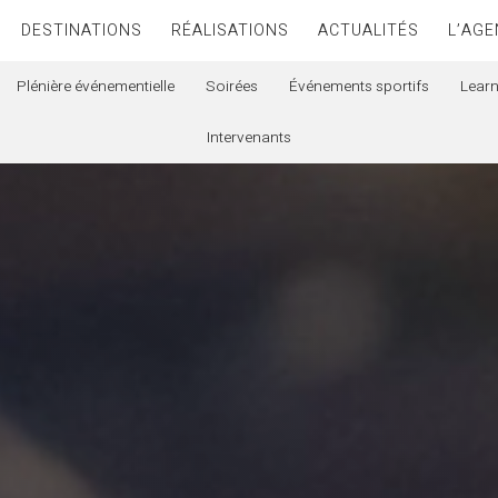
DESTINATIONS
RÉALISATIONS
ACTUALITÉS
L’AGE
Plénière événementielle
Soirées
Événements sportifs
Learn
Intervenants