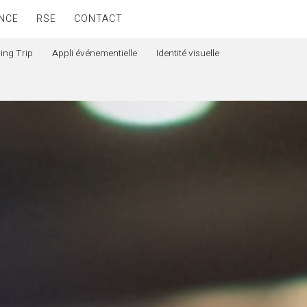
NCE
RSE
CONTACT
ing Trip
Appli événementielle
Identité visuelle