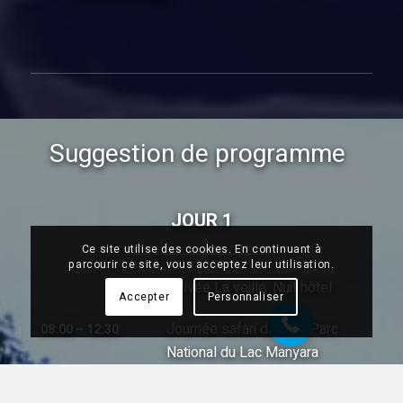
Suggestion de programme
JOUR 1
Ce site utilise des cookies. En continuant à
07 68 28 51 58
parcourir ce site, vous acceptez leur utilisation.
Arrivée La veille. Nuit hôtel
Accepter
Personnaliser
Journée safari dans le Parc
08:00 – 12:30
National du Lac Manyara
Déjeuner picnic
12:30