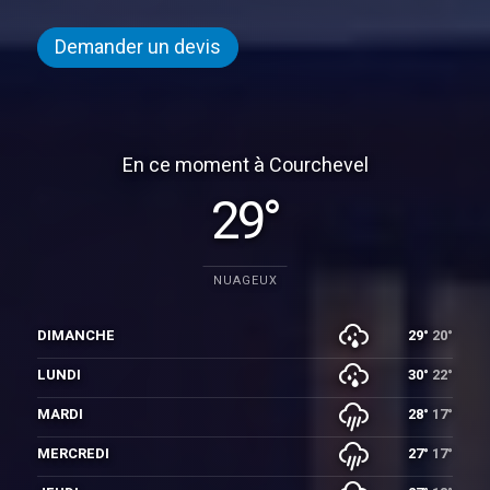
Demander un devis
En ce moment à Courchevel
29°
NUAGEUX
DIMANCHE
29°
20°
LUNDI
30°
22°
MARDI
28°
17°
MERCREDI
27°
17°