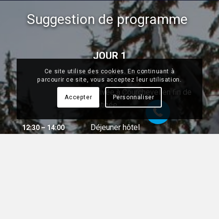
Suggestion de programme
JOUR 1
Ce site utilise des cookies. En continuant à
07 68 28 51 58
parcourir ce site, vous acceptez leur utilisation.
Arrivée à Courchevel en fin de
Accepter
Personnaliser
matinée
Déjeuner hôtel
12:30 – 14:00
Aprés-midi de réunion
14:00 – 17:00
Départ en raquettes vers votre
19:00
restaurant d’altitude
Dîner savoyard dans un
20:00