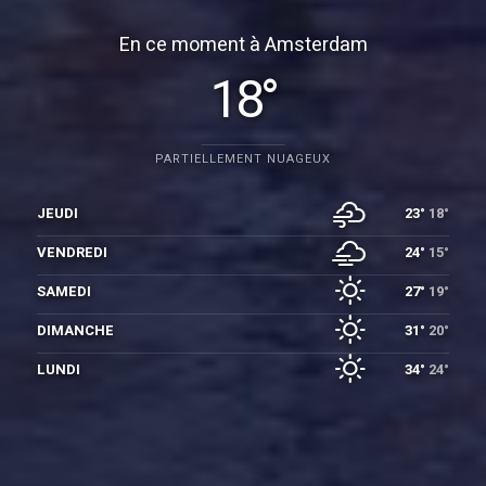
En ce moment à Amsterdam
18°
PARTIELLEMENT NUAGEUX
JEUDI
23°
18°
VENDREDI
24°
15°
SAMEDI
27°
19°
DIMANCHE
31°
20°
LUNDI
34°
24°