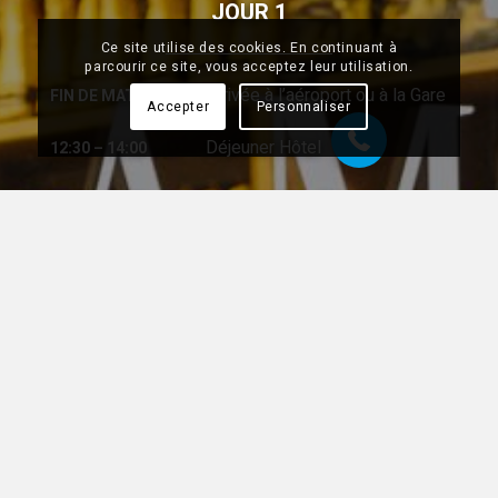
JOUR 1
Ce site utilise des cookies. En continuant à
07 68 28 51 58
parcourir ce site, vous acceptez leur utilisation.
Arrivée à l’aéroport ou à la Gare
FIN DE MATINÉE
Accepter
Personnaliser
Déjeuner Hôtel
12:30 – 14:00
Aprés-midi de Réunion
14:00 – 18:00
Apéritif et dégustation de
18:00 – 19:00
fromage hollandais
Dîner en bord de canal dans un
20:00
restaurant traditionnel