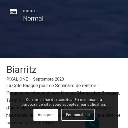
BUDGET
Normal
Biarritz
PIXALIONE – Septembre 2023
La Côte Basque pour ce Séminaire de rentrée !
Programme intense et sportif avec Olympiades Basques,
Team Building Challenge Terrestre avec course
Ce site utilise des cookies. En continuant à
07 68 28 51 58
parcourir ce site, vous acceptez leur utilisation.
d’orientation, escalade, accrobranche, VTT et pirogue
hawaïenne, le tout se terminant par un magnifique dîner et
Accepter
Personnaliser
soirée à La Petite Plage.