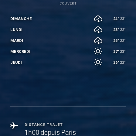
COUVERT
DIMANCHE
24°
23°
LUNDI
23°
22°
MARDI
25°
22°
MERCREDI
27°
23°
JEUDI
26°
22°
DISTANCE TRAJET
1h00 depuis Paris