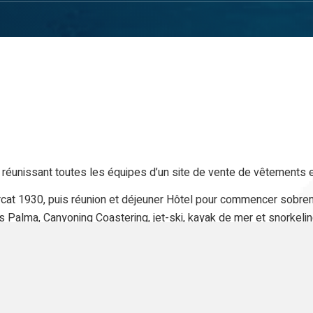
réunissant toutes les équipes d’un site de vente de vêtements e
rcat 1930, puis réunion et déjeuner Hôtel pour commencer sobremen
 Palma, Canyoning Coastering, jet-ski, kayak de mer et snorkeling.
er. Pour la dernière journée matinée détente hôtel, déjeuner et d