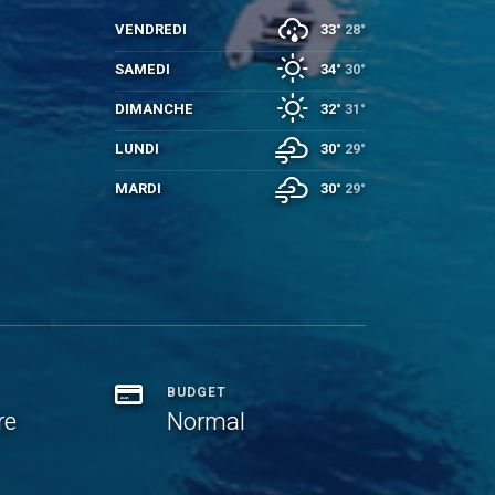
VENDREDI
33°
28°
SAMEDI
34°
30°
DIMANCHE
32°
31°
LUNDI
30°
29°
MARDI
30°
29°
BUDGET
re
Normal