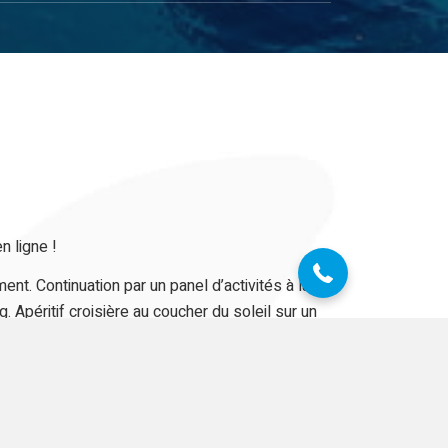
07 68 28 51 58
n ligne !
t. Continuation par un panel d’activités à la
 Apéritif croisière au coucher du soleil sur un
épart.