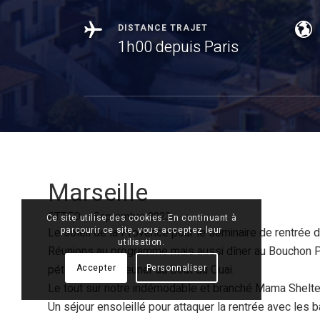
DISTANCE TRAJET
1h00 depuis Paris
Marseille
OTTEO – Septembre 2023
Ce site utilise des cookies. En continuant à
parcourir ce site, vous acceptez leur
Le soleil de la Provence pour le séminaire de rentrée d
utilisation.
Réunions au programme mais aussi dîner au Bouchon Pro
pétanque et déjeuner au Bout du Quai.
Accepter
Personnaliser
Le tout sur notre indémodable et branché Mama Shelte
Un séjour ensoleillé pour attaquer la rentrée avec les 