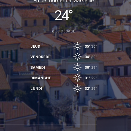
En ce moment à Marseille
24°
CIEL DÉGAGÉ
JEUDI
35°
30°
VENDREDI
34°
30°
SAMEDI
30°
29°
DIMANCHE
31°
29°
LUNDI
32°
29°