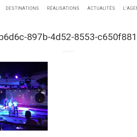
DESTINATIONS
RÉALISATIONS
ACTUALITÉS
L’AGE
b6d6c-897b-4d52-8553-c650f881