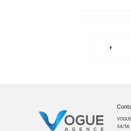
Cont
VOGUE
54/56 