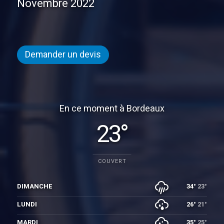
Novembre 2022
Demander un devis
En ce moment à Bordeaux
23°
COUVERT
DIMANCHE
34°
23°
LUNDI
26°
21°
MARDI
35°
25°