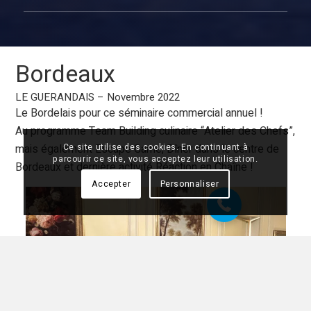
Bordeaux
LE GUERANDAIS – Novembre 2022
Le Bordelais pour ce séminaire commercial annuel !
Au programme Team Building culinaire “Atelier des Chefs”,
mais également Escape Game, Dîner dans le centre de
Ce site utilise des cookies. En continuant à
07 68 28 51 58
parcourir ce site, vous acceptez leur utilisation.
Bordeaux et dernière activité Réaction en Chaîne !
Accepter
Personnaliser