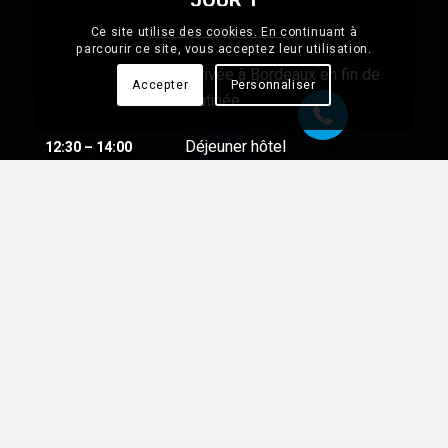
JOUR 1
Ce site utilise des cookies. En continuant à
07 68 28 51 58
parcourir ce site, vous acceptez leur utilisation.
Arrivée à Bordeaux en fin de
Accepter
Personnaliser
matinée
Déjeuner hôtel
12:30 – 14:00
Aprés-midi de réunion
14:00 – 17:00
Apéritif casino des vins avec
19:00
découverte et dégustation des
vins du bordelais
Dîner dans un restaurant de
20:00
spécialités du centre-ville