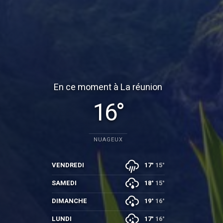
En ce moment à La réunion
16°
NUAGEUX
VENDREDI
17°
15°
SAMEDI
18°
15°
DIMANCHE
19°
16°
LUNDI
17°
16°