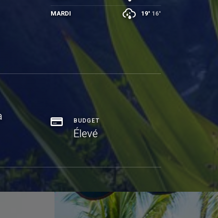
MARDI
19°
16°
à
BUDGET
Élevé