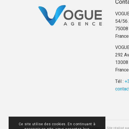
Cont
VOGUE
54/56 
75008 
France
VOGUE
292 Av
13008 
France
Tél :
+3
contac
Ce site utilise des cookies. En continuant à
© Copyright -
Vogue Agence
- Site réalisé p