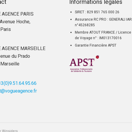
act
Informations légales
SIRET : 829 851 765 000 26
 AGENCE PARIS
Assurance RC PRO : GENERALI IA
Avenue Hoche,
n°45268285
Paris
Membre ATOUT FRANCE / Licence 
de Voyage n° : IM013170016
Garantie Financière APST
 AGENCE MARSEILLE
enue du Prado
Marseille
3(0)9.51.64.95.66
t@vogueagence.fr
ar
Winsiders