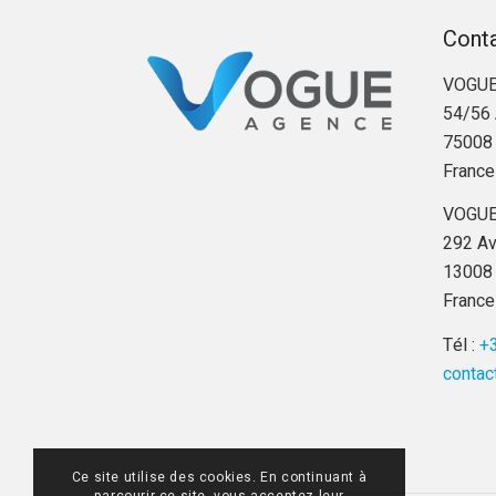
Cont
VOGUE
54/56 
75008 
France
VOGUE
292 Av
13008 
France
Tél :
+3
contac
Ce site utilise des cookies. En continuant à