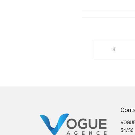
Cont
VOGUE
54/56 