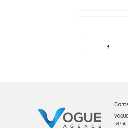
Cont
VOGUE
54/56 