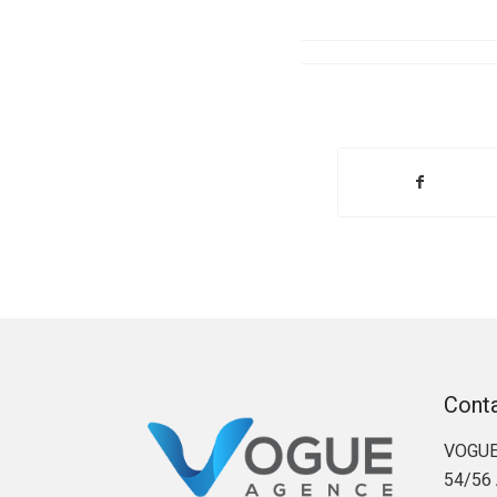
Cont
VOGUE
54/56 