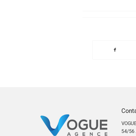
Cont
VOGUE
54/56 