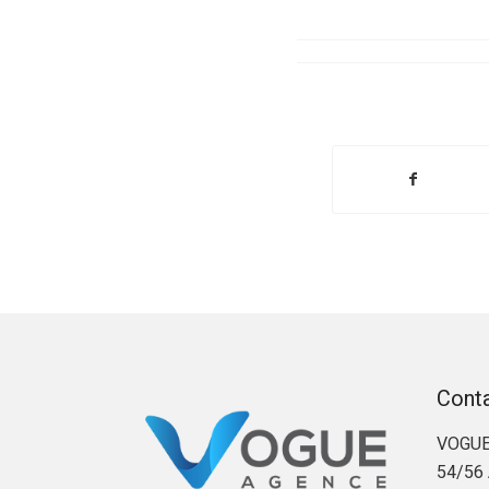
Cont
VOGUE
54/56 