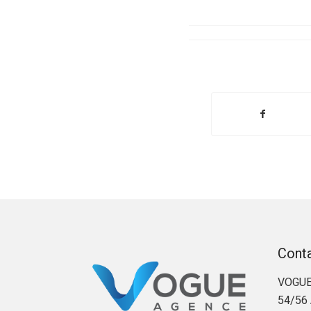
Cont
VOGUE
54/56 