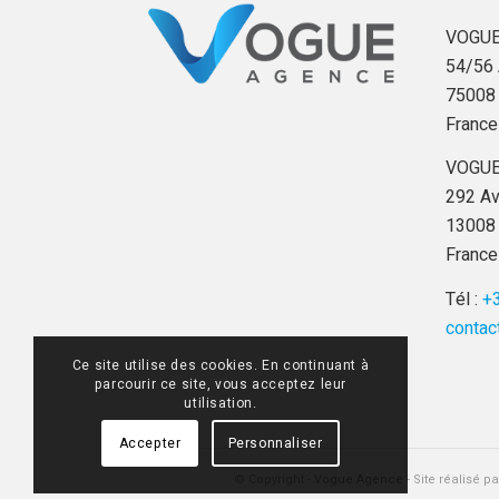
VOGUE
54/56 
75008 
France
VOGUE
292 Av
13008 
France
Tél :
+3
contac
Ce site utilise des cookies. En continuant à
parcourir ce site, vous acceptez leur
utilisation.
Accepter
Personnaliser
© Copyright -
Vogue Agence
- Site réalisé p