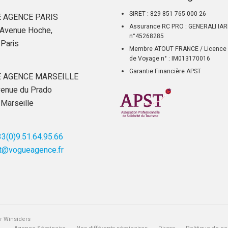
SIRET : 829 851 765 000 26
 AGENCE PARIS
Assurance RC PRO : GENERALI IA
Avenue Hoche,
n°45268285
Paris
Membre ATOUT FRANCE / Licence 
de Voyage n° : IM013170016
Garantie Financière APST
 AGENCE MARSEILLE
enue du Prado
Marseille
3(0)9.51.64.95.66
t@vogueagence.fr
ar
Winsiders