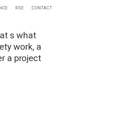
NCE
RSE
CONTACT
hat s what
ety work, a
r a project