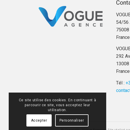
Cont
VOGUE
54/56 
75008 
France
VOGUE
292 Av
13008 
France
Tél :
+3
contac
Ce site utilise des cookies. En continuant à
parcourir ce site, vous acceptez leur
utilisation.
Accepter
Personnaliser
© Copyright -
Vogue Agence
- Site réalisé p