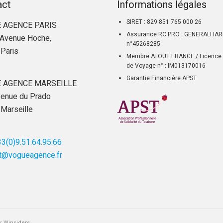
act
Informations légales
SIRET : 829 851 765 000 26
 AGENCE PARIS
Assurance RC PRO : GENERALI IA
Avenue Hoche,
n°45268285
Paris
Membre ATOUT FRANCE / Licence 
de Voyage n° : IM013170016
Garantie Financière APST
 AGENCE MARSEILLE
enue du Prado
Marseille
3(0)9.51.64.95.66
t@vogueagence.fr
ar
Winsiders