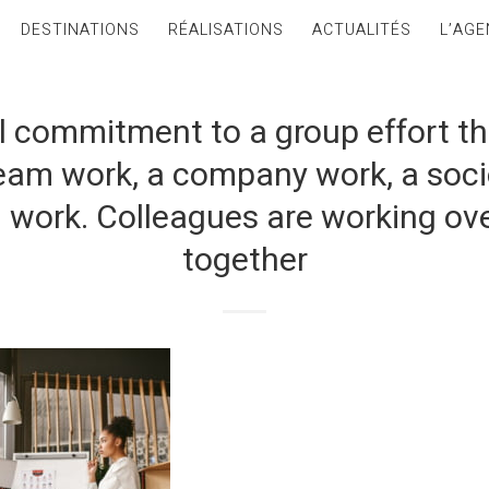
DESTINATIONS
RÉALISATIONS
ACTUALITÉS
L’AGE
l commitment to a group effort t
am work, a company work, a soci
on work. Colleagues are working ove
together