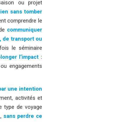
 saison ou projet
lien sans tomber
vent comprendre le
 de
communiquer
, de transport ou
ois le séminaire
longer l’impact
:
ce ou engagements
ar une intention
ment, activités et
ce type de voyage
é
,
sans perdre ce