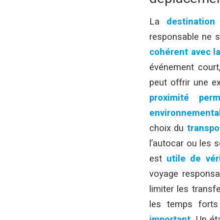
La
destination
e
responsable ne si
cohérent avec la
événement court, 
peut offrir une e
proximité per
environnementa
choix du
transpo
l’autocar ou les s
est
utile de vér
voyage responsa
limiter les trans
les temps fort
important
. Un é