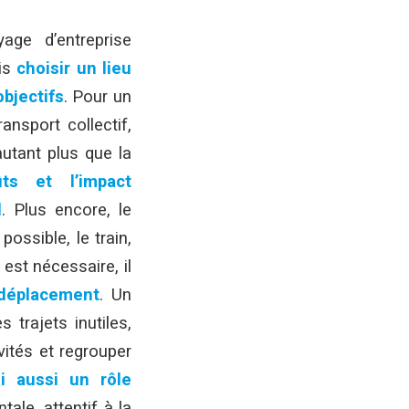
age d’entreprise
ais
choisir un lieu
bjectifs
. Pour un
ansport collectif,
autant plus que la
ts et l’impact
l
. Plus encore, le
ossible, le train,
est nécessaire, il
e déplacement
. Un
s trajets inutiles,
vités et regrouper
i aussi un rôle
le, attentif à la