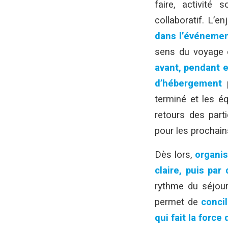
faire, activité 
collaboratif. L’en
dans l’événement
sens du voyage e
avant, pendant e
d’hébergement
p
terminé et les é
retours des part
pour les prochai
Dès lors,
organis
claire, puis par
rythme du séjour
permet de
conci
qui fait la force