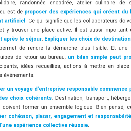
solidaire, randonnée encadrée, atelier culinaire de
jeu est de
proposer des expériences qui créent du 
 artificiel
. Ce qui signifie que les collaborateurs doi
t y trouver une place active. Il est aussi important
t après le séjour
.
Expliquer les choix de destination
ermet de rendre la démarche plus lisible. Et une f
quipes de retour au bureau,
un bilan simple peut pro
icipants, idées recueillies, actions à mettre en pla
ns événements.
er un voyage d’entreprise responsable commence p
 des choix cohérents
. Destination, transport, héberge
 doivent former un ensemble logique. Bien pensé, 
lier cohésion, plaisir, engagement et responsabilit
 d’une expérience collective réussie
.