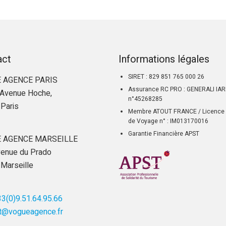
act
Informations légales
SIRET : 829 851 765 000 26
 AGENCE PARIS
Assurance RC PRO : GENERALI IA
Avenue Hoche,
n°45268285
Paris
Membre ATOUT FRANCE / Licence 
de Voyage n° : IM013170016
Garantie Financière APST
 AGENCE MARSEILLE
enue du Prado
Marseille
3(0)9.51.64.95.66
t@vogueagence.fr