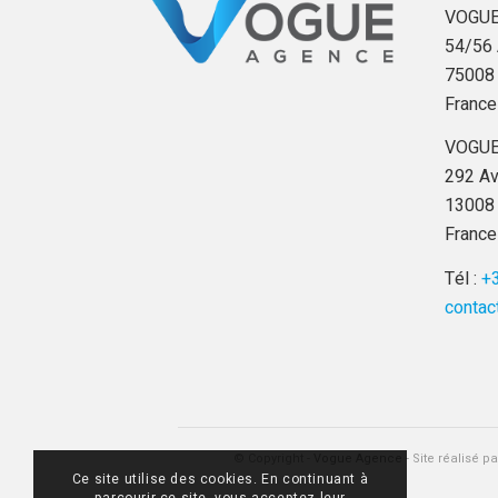
VOGUE
54/56 
75008 
France
VOGUE
292 Av
13008 
France
Tél :
+3
contac
© Copyright -
Vogue Agence
- Site réalisé p
Ce site utilise des cookies. En continuant à