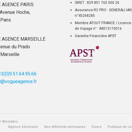
SIRET : 829 851 765 000 26
 AGENCE PARIS
Assurance RC PRO : GENERALI IA
Avenue Hoche,
n°45268285
Paris
Membre ATOUT FRANCE / Licence 
de Voyage n° : IM013170016
Garantie Financière APST
 AGENCE MARSEILLE
enue du Prado
Marseille
3(0)9.51.64.95.66
t@vogueagence.fr
ar
Winsiders
Agence Séminaire
Nos différents séminaires
Divers
Politique de con