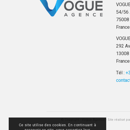
VOGUE
54/56 
75008 
France
VOGUE
292 Av
13008 
France
Tél :
+3
contac
© Copyright -
Vogue Agence
- Site réalisé p
Ce site utilise des cookies. En continuant à