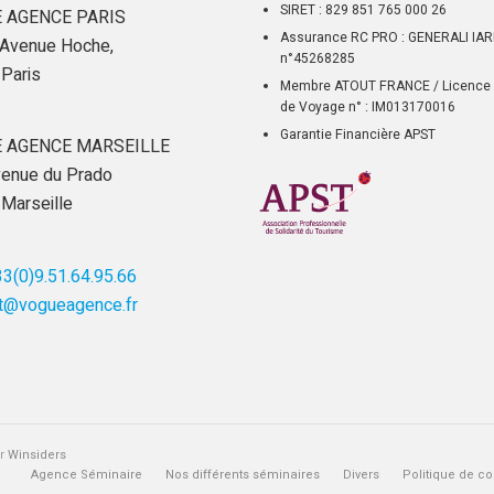
SIRET : 829 851 765 000 26
 AGENCE PARIS
Assurance RC PRO : GENERALI IA
Avenue Hoche,
n°45268285
Paris
Membre ATOUT FRANCE / Licence 
de Voyage n° : IM013170016
Garantie Financière APST
 AGENCE MARSEILLE
enue du Prado
Marseille
3(0)9.51.64.95.66
t@vogueagence.fr
ar
Winsiders
Agence Séminaire
Nos différents séminaires
Divers
Politique de con