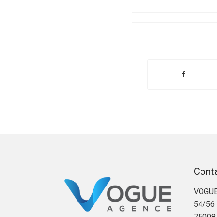
Cont
VOGUE
54/56 
75008 