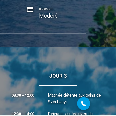
BUDGET
Modéré
JOUR 3
07 68 28 51 58
Matinée détente aux bains de
08:30 – 12:00
Széchenyi
Déjeuner sur les rives du
12:30 – 14:00