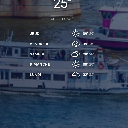
25°
CIEL DÉGAGÉ
JEUDI
39°
29°
VENDREDI
35°
25°
SAMEDI
29°
28°
DIMANCHE
30°
29°
LUNDI
32°
32°