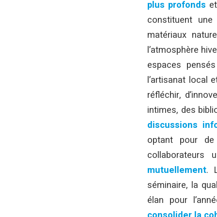
plus profonds
et
constituent une 
matériaux natur
l’atmosphère hiver
espaces pensés
l’artisanat local 
réfléchir, d’inn
intimes, des bib
discussions inf
optant pour de t
collaborateurs
mutuellement
. 
séminaire, la qua
élan pour l’ann
consolider la co