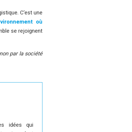
istique. C’est une
vironnement où
ble se rejoignent
 non par la société
es idées qui