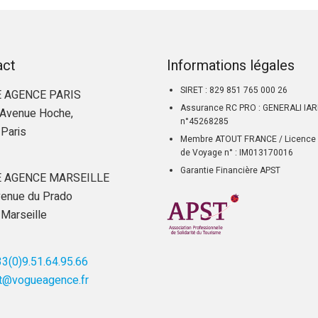
act
Informations légales
SIRET : 829 851 765 000 26
 AGENCE PARIS
Assurance RC PRO : GENERALI IA
Avenue Hoche,
n°45268285
Paris
Membre ATOUT FRANCE / Licence 
de Voyage n° : IM013170016
Garantie Financière APST
 AGENCE MARSEILLE
enue du Prado
Marseille
3(0)9.51.64.95.66
t@vogueagence.fr