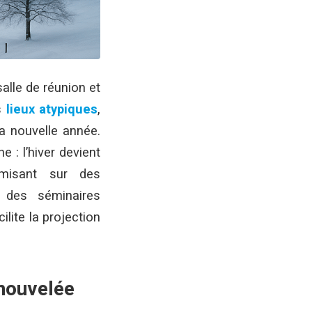
alle de réunion et
s
lieux atypiques
,
a nouvelle année.
 : l’hiver devient
misant sur des
t des séminaires
ilite la projection
enouvelée