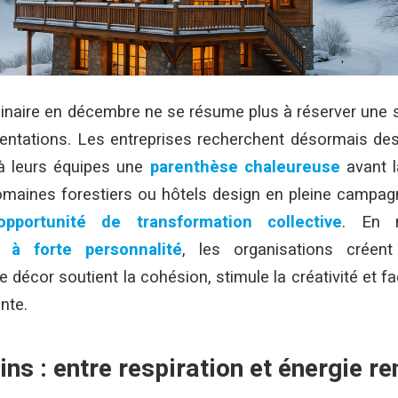
naire en décembre ne se résume plus à réserver une s
sentations.
Les entreprises recherchent désormais de
 à leurs équipes une
parenthèse chaleureuse
avant l
omaines forestiers ou hôtels design en pleine campagne
opportunité de transformation collective
. En 
 à forte personnalité
, les organisations créen
décor soutient la cohésion, stimule la créativité et fac
nte.
ins : entre respiration et énergie r