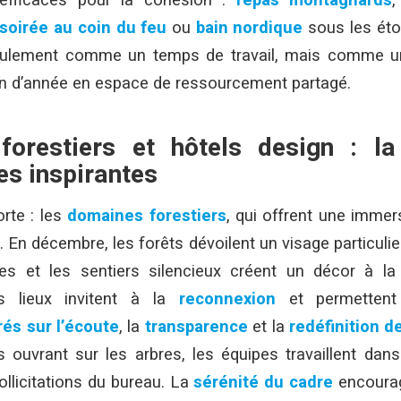
 efficaces pour la cohésion :
repas montagnards
soirée au coin du feu
ou
bain nordique
sous les éto
seulement comme un temps de travail, mais comme 
fin d’année en espace de ressourcement partagé.
forestiers et hôtels design : la
s inspirantes
rte : les
domaines forestiers
, qui offrent une immer
 En décembre, les forêts dévoilent un visage particulier
es et les sentiers silencieux créent un décor à la
s lieux invitent à la
reconnexion
et permettent 
és sur l’écoute
, la
transparence
et la
redéfinition de
es ouvrant sur les arbres, les équipes travaillent da
ollicitations du bureau. La
sérénité du cadre
encoura