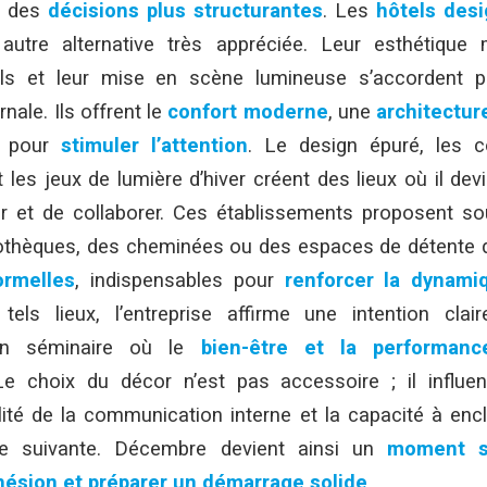
 des
décisions plus structurantes
. Les
hôtels des
autre alternative très appréciée. Leur esthétique m
els et leur mise en scène lumineuse s’accordent p
nale. Ils offrent le
confort moderne
, une
architectur
 pour
stimuler l’attention
. Le design épuré, les c
et les jeux de lumière d’hiver créent des lieux où il dev
over et de collaborer. Ces établissements proposent s
liothèques, des cheminées ou des espaces de détente 
ormelles
, indispensables pour
renforcer la dynami
els lieux, l’entreprise affirme une intention clai
 un séminaire où le
bien-être et la performance
Le choix du décor n’est pas accessoire ; il influe
lité de la communication interne et la capacité à en
ée suivante. Décembre devient ainsi un
moment s
hésion et préparer un démarrage solide
.