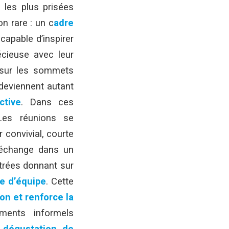
les plus prisées
n rare : un c
adre
capable d’inspirer
écieuse avec leur
 sur les sommets
 deviennent autant
ctive
. Dans ces
Les réunions se
 convivial, courte
l’échange dans un
trées donnant sur
ue d’équipe
. Cette
ion et renforce la
ments informels