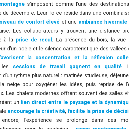
 montagne
s’imposent comme l’une des destinations 
e de décembre. Leur force réside dans une combinaiso
niveau de confort élevé
et une
ambiance hivernale
paise. Les collaborateurs y trouvent une distance pr
ce à la
prise de recul
. La présence du bois, la vue
eur d’un poêle et le silence caractéristique des vallées
favorisent la concentration et la réflexion colle
, les
sessions de travail gagnent en qualité
. 
r d’un rythme plus naturel : matinée studieuse, déjeuner
a neige pour oxygéner les idées, puis reprise de 
x. Les chalets modernes offrent souvent des salles vi
créant un
lien direct entre le paysage et la dynamiq
ale
encourage la créativité
,
facilite la prise de décis
 encore, l’expérience se prolonge dans des mo