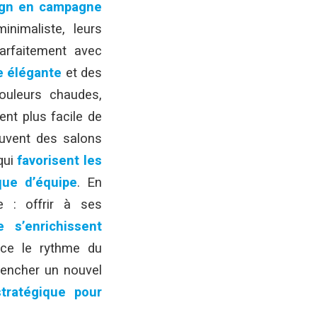
ign en campagne
inimaliste, leurs
arfaitement avec
e élégante
et des
ouleurs chaudes,
ient plus facile de
ouvent des salons
qui
favorisent les
que d’équipe
. En
re : offrir à ses
 s’enrichissent
nce le rythme du
clencher un nouvel
tratégique pour