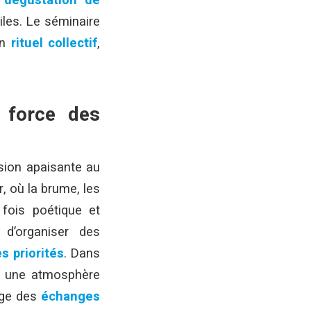
,
dégustation de
iles. Le séminaire
un
rituel collectif
,
 force des
sion apaisante au
, où la brume, les
 fois poétique et
d’organiser des
s priorités
. Dans
ns une atmosphère
ge des
échanges