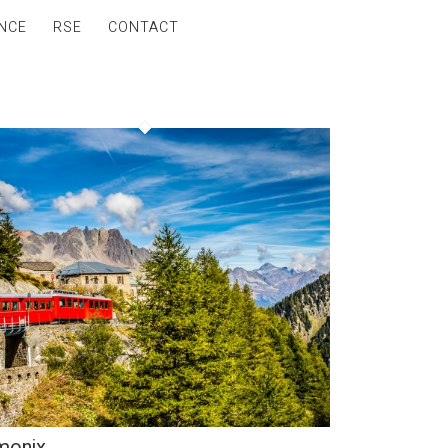
NCE
RSE
CONTACT
monix