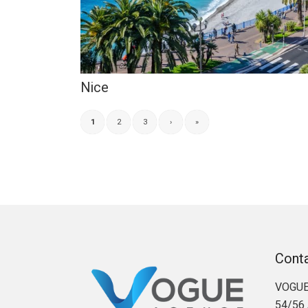
Nice
1
2
3
›
»
Cont
VOGUE
54/56 