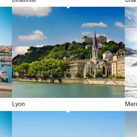
Lyon
Meri