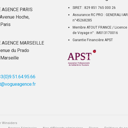
SIRET : 829 851 765 000 26
 AGENCE PARIS
Assurance RC PRO : GENERALI IA
Avenue Hoche,
n°45268285
Paris
Membre ATOUT FRANCE / Licence 
de Voyage n° : IM013170016
Garantie Financière APST
 AGENCE MARSEILLE
enue du Prado
Marseille
3(0)9.51.64.95.66
t@vogueagence.fr
ar
Winsiders