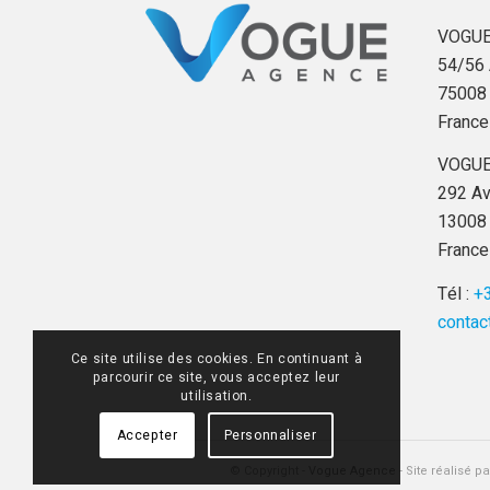
VOGUE
54/56 
75008 
France
VOGUE
292 Av
13008 
France
Tél :
+3
contac
Ce site utilise des cookies. En continuant à
parcourir ce site, vous acceptez leur
utilisation.
Accepter
Personnaliser
© Copyright -
Vogue Agence
- Site réalisé p