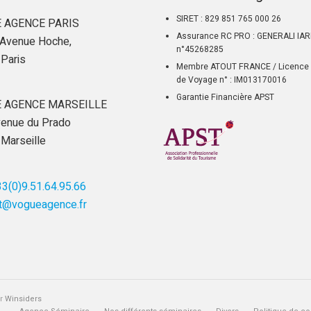
SIRET : 829 851 765 000 26
 AGENCE PARIS
Assurance RC PRO : GENERALI IA
Avenue Hoche,
n°45268285
Paris
Membre ATOUT FRANCE / Licence 
de Voyage n° : IM013170016
Garantie Financière APST
 AGENCE MARSEILLE
enue du Prado
Marseille
3(0)9.51.64.95.66
t@vogueagence.fr
ar
Winsiders