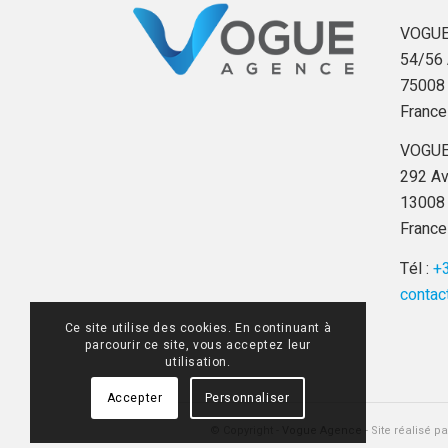
VOGUE
54/56 
75008 
France
VOGUE
292 Av
13008 
France
Tél :
+3
contac
Ce site utilise des cookies. En continuant à
parcourir ce site, vous acceptez leur
utilisation.
Accepter
Personnaliser
© Copyright -
Vogue Agence
- Site réalisé p