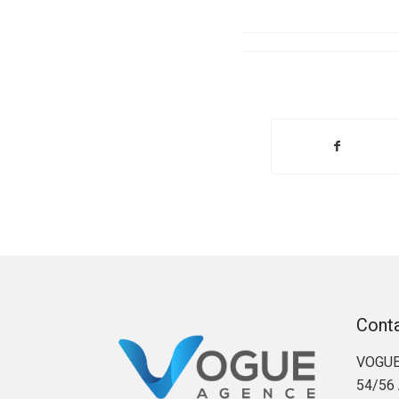
Cont
VOGUE
54/56 