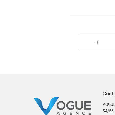
Cont
VOGUE
54/56 