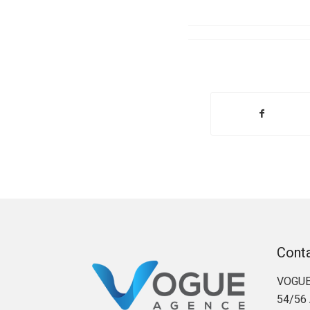
Cont
VOGUE
54/56 