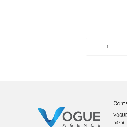
Cont
VOGUE
54/56 