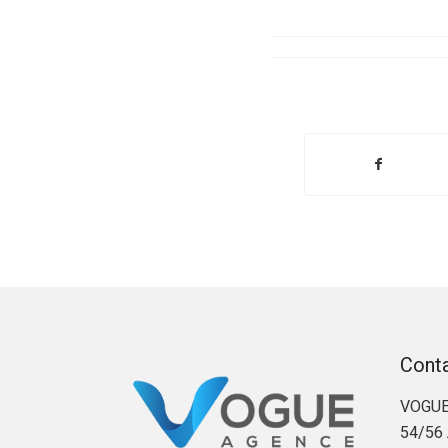
Cont
VOGUE
54/56 