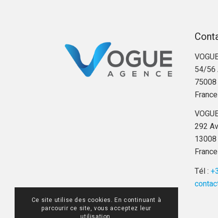
Cont
VOGUE
54/56 
75008 
France
VOGUE
292 Av
13008 
France
Tél :
+3
contac
Ce site utilise des cookies. En continuant à
parcourir ce site, vous acceptez leur
utilisation.