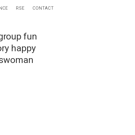
NCE
RSE
CONTACT
group fun
ory happy
esswoman