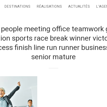
DESTINATIONS
RÉALISATIONS
ACTUALITÉS
L’AGE
 people meeting office teamwork 
ion sports race break winner vict
cess finish line run runner busin
senior mature