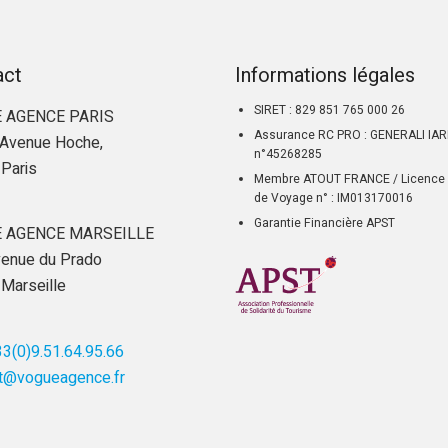
act
Informations légales
SIRET : 829 851 765 000 26
 AGENCE PARIS
Assurance RC PRO : GENERALI IA
Avenue Hoche,
n°45268285
Paris
Membre ATOUT FRANCE / Licence 
de Voyage n° : IM013170016
Garantie Financière APST
 AGENCE MARSEILLE
enue du Prado
Marseille
3(0)9.51.64.95.66
t@vogueagence.fr